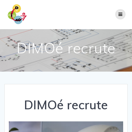
Passer
au
contenu
DIMOé recrute
DIMOé recrute