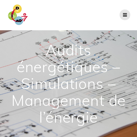
Passer
au
contenu
Audits
énergétiques –
Simulations –
Management de
l’énergie