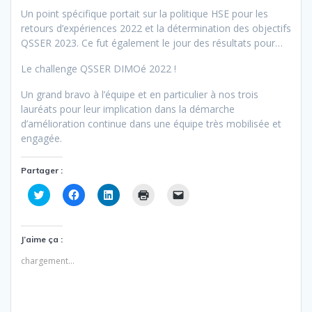
Un point spécifique portait sur la politique HSE pour les
retours d’expériences 2022 et la détermination des objectifs
QSSER 2023. Ce fut également le jour des résultats pour…
Le challenge QSSER DIMOé 2022 !
Un grand bravo à l’équipe et en particulier à nos trois
lauréats pour leur implication dans la démarche
d’amélioration continue dans une équipe très mobilisée et
engagée.
Partager :
C
C
C
C
C
l
l
l
l
l
i
i
i
i
i
q
q
q
q
q
u
u
u
u
u
e
e
e
e
e
J’aime ça :
z
z
z
r
r
p
p
p
p
p
chargement…
o
o
o
o
o
u
u
u
u
u
r
r
r
r
r
p
p
p
i
e
a
a
a
m
n
r
r
r
p
v